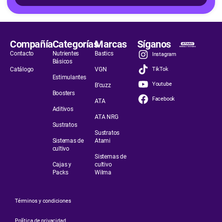
Compañía
Categorías
Marcas
Síganos
Contacto
Nutrientes
Bastics
Instagram
Básicos
Catálogo
VGN
TikTok
Estimulantes
Youtube
B’cuzz
Boosters
Facebook
ATA
Aditivos
ATA NRG
Sustratos
Sustratos
Sistemas de
Atami
cultivo
Sistemas de
Cajas y
cultivo
Packs
Wilma
Términos y condiciones
Política de privacidad