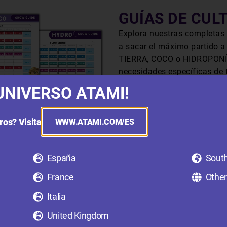
GUÍAS DE CUL
Explora nuestras completas 
a sacar el máximo partido a 
TIERRA, COCO o HIDROPONÍA
necesidades específicas de 
cultivo!
UNIVERSO ATAMI!
DESCARGA NUESTRAS 
ros? Visita
WWW.ATAMI.COM/ES
España
South
France
Other
Italia
ción práctica sobre productos y datos fascinantes sobre el 
United Kingdom
orar tu experiencia de cultivo. ¡Únete y crece con nosotros!