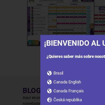
¡BIENVENIDO AL 
¿Quieres saber más sobre nosot
Brasil
Canada English
BLOGS Y POLÍTICA
Canada Français
Aquí encontrarás consejos de expertos, informa
Česká republika
novedades y descubre información útil para mej