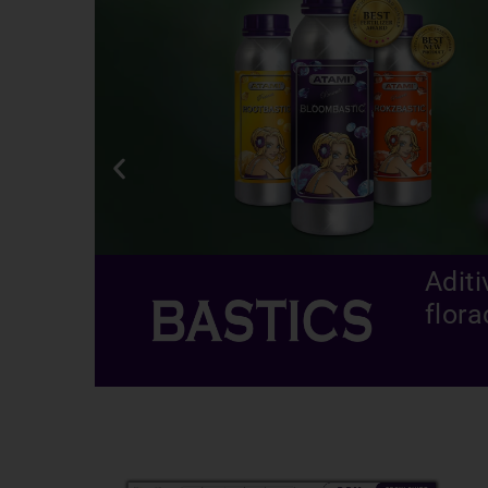
Adit
flor