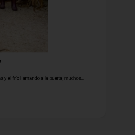
o
ias y el frío llamando a la puerta, muchos…
Un jardín 