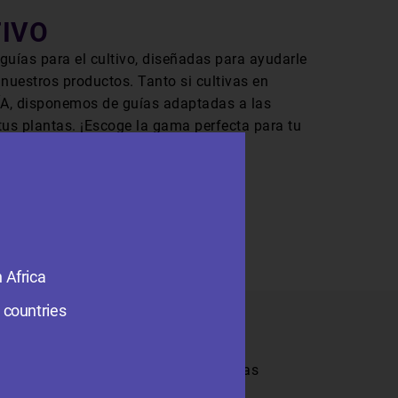
TIVO
guías para el cultivo, diseñadas para ayudarle
nuestros productos. Tanto si cultivas en
, disponemos de guías adaptadas a las
tus plantas. ¡Escoge la gama perfecta para tu
GUÍAS PARA EL CULTIVO
 Africa
 countries
cultivo. Mantente al día de las últimas