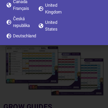
Canada
United
Français
Kingdom
Česká
United
republika
States
Deutschland
GROW GUIDES