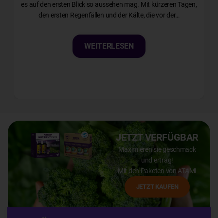
es auf den ersten Blick so aussehen mag. Mit kürzeren Tagen,
E
den ersten Regenfällen und der Kälte, die vor der…
WEITERLESEN
JETZT VERFÜGBAR
Maximieren sie geschmack
und ertrag!
Mit den Paketen von ATAMI
JETZT KAUFEN