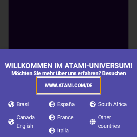
t
e
u
n
d
R
e
i
f
WILLKOMMEN IM ATAMI-UNIVERSUM!
u
Möchten Sie mehr über uns erfahren? Besuchen
n
g
WWW.ATAMI.COM/DE
Brasil
España
South Africa
Canada
France
Other
English
countries
Italia