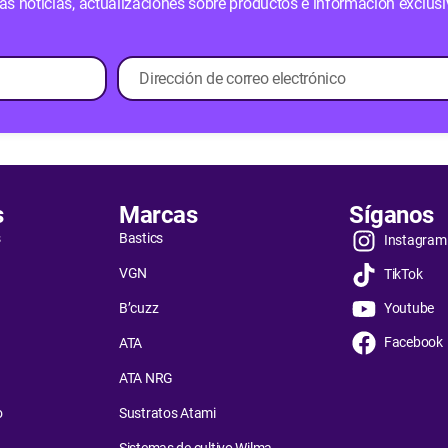
imas noticias, actualizaciones sobre productos e información exclus
s
Marcas
Síganos
s
Bastics
Instagram
VGN
TikTok
B’cuzz
Youtube
Facebook
ATA
ATA NRG
o
Sustratos Atami
Sistemas de cultivo Wilma