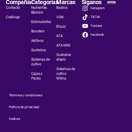
Compañía
Categorías
Marcas
Síganos
Contacto
Nutrientes
Bastics
Instagram
Básicos
Catálogo
VGN
TikTok
Estimulantes
Youtube
B’cuzz
Boosters
Facebook
ATA
Aditivos
ATA NRG
Sustratos
Sustratos
Sistemas de
Atami
cultivo
Sistemas de
Cajas y
cultivo
Packs
Wilma
Términos y condiciones
Política de privacidad
Cookies