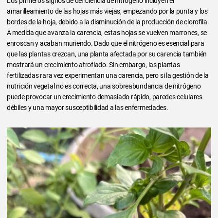
Los primeros signos de deficiencia de nitrógeno incluyen el
amarilleamiento de las hojas más viejas, empezando por la punta y los
bordes de la hoja, debido a la disminución de la producción de clorofila.
A medida que avanza la carencia, estas hojas se vuelven marrones, se
enroscan y acaban muriendo. Dado que el nitrógeno es esencial para
que las plantas crezcan, una planta afectada por su carencia también
mostrará un crecimiento atrofiado. Sin embargo, las plantas
fertilizadas rara vez experimentan una carencia, pero si la gestión de la
nutrición vegetal no es correcta, una sobreabundancia de nitrógeno
puede provocar un crecimiento demasiado rápido, paredes celulares
débiles y una mayor susceptibilidad a las enfermedades.