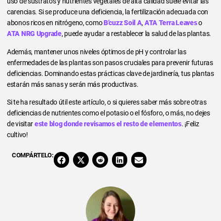
uso de sustratos y nutrientes vegetales de alta calidad suele evitar las
carencias. Si se produce una deficiencia, la fertilización adecuada con
abonos ricos en nitrógeno, como
B’cuzz Soil A
,
ATA Terra Leaves
o
ATA NRG Upgrade
, puede ayudar a restablecer la salud de las plantas.
Además, mantener unos niveles óptimos de pH y controlar las
enfermedades de las plantas son pasos cruciales para prevenir futuras
deficiencias. Dominando estas prácticas clave de jardinería, tus plantas
estarán más sanas y serán más productivas.
Si te ha resultado útil este artículo, o si quieres saber más sobre otras
deficiencias de nutrientes como el potasio o el fósforo, o más, no dejes
de visitar
este blog donde revisamos el resto de elementos
. ¡Feliz
cultivo!
COMPÁRTELO: