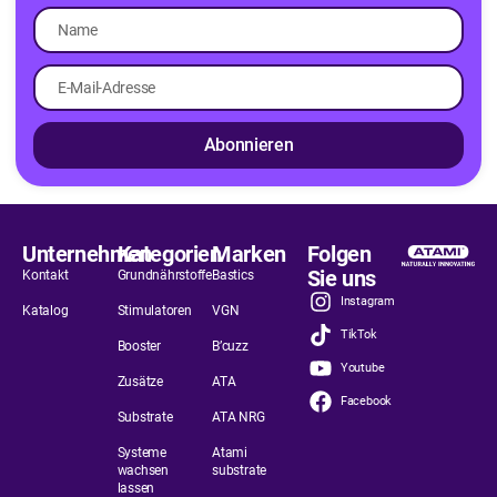
Abonnieren
Unternehmen
Kategorien
Marken
Folgen
Sie uns
Kontakt
Grundnährstoffe
Bastics
Instagram
Katalog
Stimulatoren
VGN
TikTok
Booster
B’cuzz
Youtube
Zusätze
ATA
Facebook
Substrate
ATA NRG
Systeme
Atami
wachsen
substrate
lassen