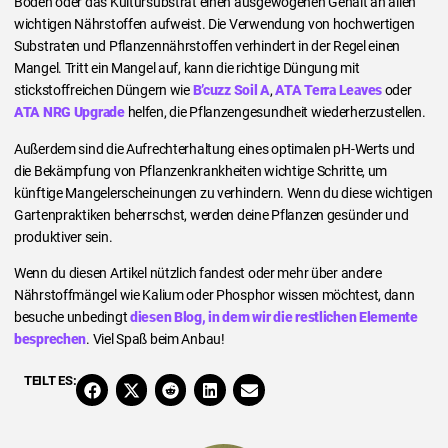
Boden oder das Kultursubstrat einen ausgewogenen Gehalt an allen
wichtigen Nährstoffen aufweist. Die Verwendung von hochwertigen
Substraten und Pflanzennährstoffen verhindert in der Regel einen
Mangel. Tritt ein Mangel auf, kann die richtige Düngung mit
stickstoffreichen Düngern wie
B’cuzz Soil A
,
ATA Terra Leaves
oder
ATA NRG Upgrade
helfen, die Pflanzengesundheit wiederherzustellen.
Außerdem sind die Aufrechterhaltung eines optimalen pH-Werts und
die Bekämpfung von Pflanzenkrankheiten wichtige Schritte, um
künftige Mangelerscheinungen zu verhindern. Wenn du diese wichtigen
Gartenpraktiken beherrschst, werden deine Pflanzen gesünder und
produktiver sein.
Wenn du diesen Artikel nützlich fandest oder mehr über andere
Nährstoffmängel wie Kalium oder Phosphor wissen möchtest, dann
besuche unbedingt
diesen Blog, in dem wir die restlichen Elemente
besprechen
. Viel Spaß beim Anbau!
TEILT ES: