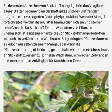
Zu den ersten Anzeichen von Stickstoffmangel gehört das Vergilben
älterer Blätter, beginnend an der Blattspitze und den Blatträndern,
aufgrund einer verringerten Chlorophyllproduktion. Wenn der Mangel
fortschreitet, werden diese Blätter braun, rollen sich ein und sterben
schließlich ab. Da Stickstoff für das Wachstum von Pflanzen
unerlässlich ist, zeigt eine Pflanze, die von Stickstoffmangel betroffen
ist, auch ein verkümmertes Wachstum. Bei gedüngten Pflanzen kommt
es jedoch nur selten zu einem Mangel, aber wenn die
Pflanzenernährung nicht richtig gehandhabt wird, kann ein Überschuss
an Stickstoff zu einem zu schnellen Wachstum, schwachen Zellwänden
und einer erhöhten Anfälligkeit für Krankheiten führen.