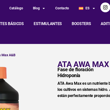
Catálogo
Blog
Contacto
ES
TES BÁSICOS
ESTIMULANTES
BOOSTERS
ADIT
a Max A&B
ATA AWA MAX
Fase de floración
Hidroponía
ATA Awa Max es un nutriente b
los cultivos en sistemas hidro.
están perfectamente proporcion