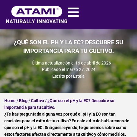
¿QUÉ SON EL PH Y LA EC? DESCUBRE SU
IMPORTANCIA PARA TU CULTIVO.
Última actualización el 16 de abril de 2026
Publicado el
marzo 27, 2024
Escrito por
Estela
Home
/
Blog
/
Cultivo
/
¿Qué son el pH y la EC? Descubre su
importancia para tu cultivo.
¿Te has preguntado alguna vez por qué el pH y la EC son tan
cruciales para el éxito de tu cultivo? En este artículo hablaremos de
qué son el pH y la EC. Si sigues leyendo, te guiaremos sobre cómo
estos factores afectan directamente a tu cultivo y cómo medirlos.