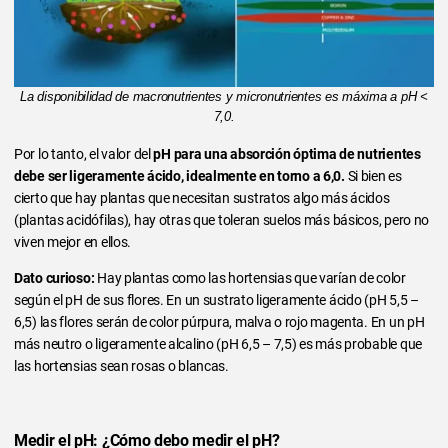
La disponibilidad de macronutrientes y micronutrientes es máxima a pH <
7,0.
Por lo tanto, el valor del
pH para una absorción óptima de nutrientes
debe ser ligeramente ácido, idealmente en torno a 6,0.
Si bien es
cierto que hay plantas que necesitan sustratos algo más ácidos
(plantas acidófilas), hay otras que toleran suelos más básicos, pero no
viven mejor en ellos.
Dato curioso:
Hay plantas como las hortensias que varían de color
según el pH de sus flores. En un sustrato ligeramente ácido (pH 5,5 –
6,5) las flores serán de color púrpura, malva o rojo magenta. En un pH
más neutro o ligeramente alcalino (pH 6,5 – 7,5) es más probable que
las hortensias sean rosas o blancas.
Medir el pH: ¿Cómo debo medir el pH?