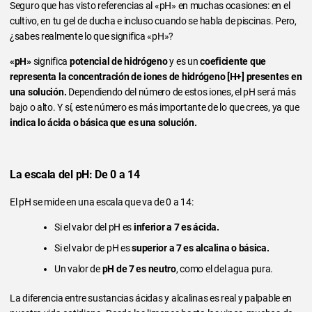
Seguro que has visto referencias al «pH» en muchas ocasiones: en el
cultivo, en tu gel de ducha e incluso cuando se habla de piscinas. Pero,
¿sabes realmente lo que significa «pH»?
«pH»
significa
potencial de hidrógeno
y es un
coeficiente que
representa la concentración de iones de hidrógeno [H+] presentes en
una solución.
Dependiendo del número de estos iones, el pH será más
bajo o alto. Y sí, este número es más importante de lo que crees, ya que
indica lo ácida o básica que es una solución.
La escala del pH: De 0 a 14
El pH se mide en una escala que va de 0 a 14:
Si el valor del pH es
inferior a 7 es ácida.
Si el valor de pH es
superior a 7 es alcalina o básica.
Un valor de
pH de 7 es neutro
, como el del agua pura.
La diferencia entre sustancias ácidas y alcalinas es real y palpable en