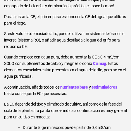
empapado de la teoría, ¡y dominarás la práctica en poco tiempo!
Para ajustar la CE, el primer paso es conocer la CE del agua que utilizas
para el riego.
Si este valor es demasiado alto, puedes utilizar un sistema de ósmosis
inversa (sistema RO), o añadir agua destilada al agua del grifo para
reducir su CE.
Cuando empiece con agua pura, debe aumentar la CE a 0,4 mS/cm
SÓLO con suplementos de calcio y magnesio como
Calmag
. Estos
elementos esenciales están presentes en el agua del grifo, pero no en el
agua purificada.
A continuación, añade todos los
nutrientes base
y
estimuladores
hasta conseguir la EC que necesitas.
La EC depende del tipo y el método de cultivo, así como de la fase del
ciclo de la planta. La pauta que se indica a continuación es muy general
para un cultivo en maceta:
Durante la germinación: puede partir de 0,8 mS/cm