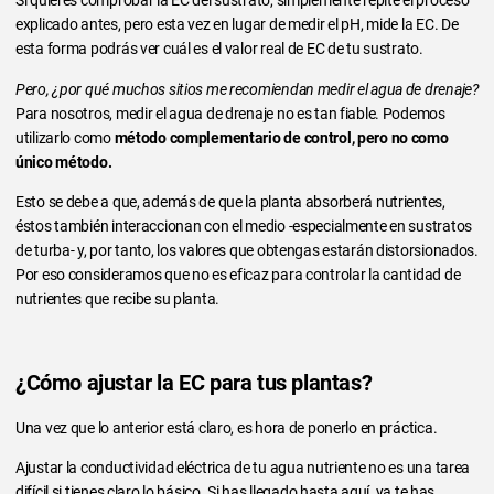
Si quieres comprobar la EC del sustrato, simplemente repite el proceso
explicado antes, pero esta vez en lugar de medir el pH, mide la EC. De
esta forma podrás ver cuál es el valor real de EC de tu sustrato.
Pero, ¿por qué muchos sitios me recomiendan medir el agua de drenaje?
Para nosotros, medir el agua de drenaje no es tan fiable. Podemos
utilizarlo como
método complementario de control, pero no como
único método.
Esto se debe a que, además de que la planta absorberá nutrientes,
éstos también interaccionan con el medio -especialmente en sustratos
de turba- y, por tanto, los valores que obtengas estarán distorsionados.
Por eso consideramos que no es eficaz para controlar la cantidad de
nutrientes que recibe su planta.
¿Cómo ajustar la EC para tus plantas?
Una vez que lo anterior está claro, es hora de ponerlo en práctica.
Ajustar la conductividad eléctrica de tu agua nutriente no es una tarea
difícil si tienes claro lo básico. Si has llegado hasta aquí, ya te has