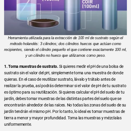
Herramienta utilizada para la extracción de 100 ml de sustrato según el
método holandés: 3 cilindros; dos cilindros huecos que actúan como
recipientes, siendo el cilindro pequeño el que contiene exactamente 100 ml,
y un cilindro no hueco que utilizamos como peso.
1. Toma muestras de sustrato.
Si quieres medir el pH de una bolsa de
sustrato sin el valor del pH, simplemente toma una muestra de donde
quieras. En el caso de reutilizar sustrato, lávalo y trátalo antes de
realizar la prueba, así podrás determinar si el valor de pH de tu sustrato
es óptimo para su reutilización. Si quieres calcular el pH del suelo de tu
jardín, debes tomar muestras de las distintas partes del suelo que se
encontrarán alrededor de las raíces. No todas las zonas del suelo de su
jardín tendrán el mismo pH. Por lo tanto, lo ideal es tomar muestras de
tierra a menor y mayor profundidad. Toma las muestras y mézclalas
uniformemente.