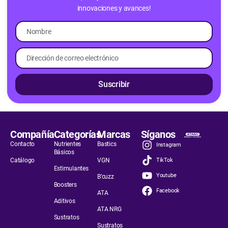
innovaciones y avances!
Suscribir
Compañía
Categorías
Marcas
Síganos
Contacto
Nutrientes
Bastics
Instagram
Básicos
Catálogo
VGN
TikTok
Estimulantes
Youtube
B’cuzz
Boosters
Facebook
ATA
Aditivos
ATA NRG
Sustratos
Sustratos