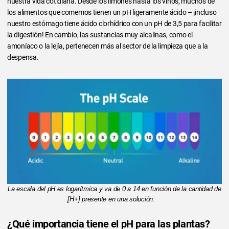
nuestra vida cotidiana. Desde los limones hasta los vinos, muchos de
los alimentos que comemos tienen un pH ligeramente ácido – ¡incluso
nuestro estómago tiene ácido clorhídrico con un pH de 3,5 para facilitar
la digestión! En cambio, las sustancias muy alcalinas, como el
amoníaco o la lejía, pertenecen más al sector de la limpieza que a la
despensa.
La escala del pH es logarítmica y va de 0 a 14 en función de la cantidad de
[H+] presente en una solución.
¿Qué importancia tiene el pH para las plantas?