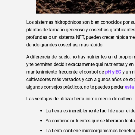
Los sistemas hidropónicos son bien conocidos por su
plantas de tamaño generoso y cosechas gratificantes.
profundas o un sistema NFT, pueden crecer rápidamen
dando grandes cosechas, más rápido.
A diferencia del suelo, no hay nutrientes en el propio
y te permiten decidir exactamente qué nutrientes y e
mantenimiento frecuente, el control de
pH y EC
y un r
cultivadores más versados y con algunos años de expe
algunos consejos prácticos, no te puedes perder
esta
Las ventajas de utilizar tierra como medio de cultivo
La tierra es increíblemente fácil de usar e id
Ya contiene nutrientes que se liberarán lent
La tierra contiene microorganismos beneficio