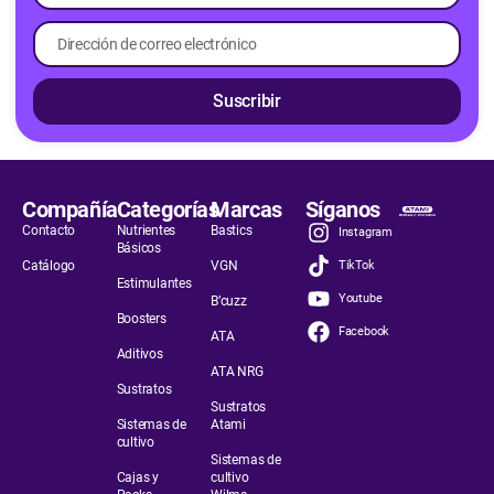
Suscribir
Compañía
Categorías
Marcas
Síganos
Contacto
Nutrientes
Bastics
Instagram
Básicos
Catálogo
VGN
TikTok
Estimulantes
Youtube
B’cuzz
Boosters
Facebook
ATA
Aditivos
ATA NRG
Sustratos
Sustratos
Sistemas de
Atami
cultivo
Sistemas de
Cajas y
cultivo