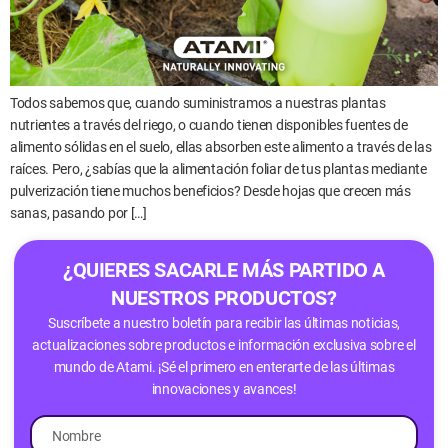
Todos sabemos que, cuando suministramos a nuestras plantas
nutrientes a través del riego, o cuando tienen disponibles fuentes de
alimento sólidas en el suelo, ellas absorben este alimento a través de las
raíces. Pero, ¿sabías que la alimentación foliar de tus plantas mediante
pulverización tiene muchos beneficios? Desde hojas que crecen más
sanas, pasando por […]
¿QUIERES SACARLE MÁS PARTIDO A
NUESTROS PRODUCTOS?
Suscríbete a nuestro boletín para recibir las últimas noticias,
actualizaciones sobre productos e información exclusiva sobre el
mundo de Atami. ¡Sé el primero en enterarte de las últimas
innovaciones y avances!