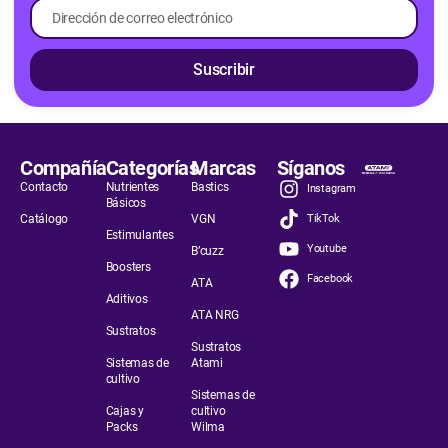
Suscribir
Compañía
Categorías
Marcas
Síganos
Contacto
Nutrientes
Bastics
Instagram
Básicos
Catálogo
VGN
TikTok
Estimulantes
Youtube
B’cuzz
Boosters
Facebook
ATA
Aditivos
ATA NRG
Sustratos
Sustratos
Sistemas de
Atami
cultivo
Sistemas de
Cajas y
cultivo
Packs
Wilma