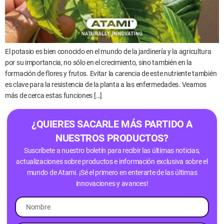
El potasio es bien conocido en el mundo de la jardinería y la agricultura
por su importancia, no sólo en el crecimiento, sino también en la
formación de flores y frutos. Evitar la carencia de este nutriente también
es clave para la resistencia de la planta a las enfermedades. Veamos
más de cerca estas funciones […]
¿QUIERES SACARLE MÁS PARTIDO A
NUESTROS PRODUCTOS?
Suscríbete a nuestro boletín para recibir las últimas noticias,
actualizaciones sobre productos e información exclusiva sobre el
mundo de Atami. ¡Sé el primero en enterarte de las últimas
innovaciones y avances!