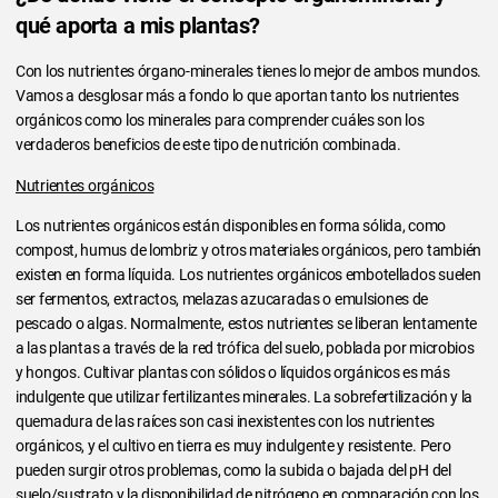
qué aporta a mis plantas?
Con los nutrientes órgano-minerales tienes lo mejor de ambos mundos.
Vamos a desglosar más a fondo lo que aportan tanto los nutrientes
orgánicos como los minerales para comprender cuáles son los
verdaderos beneficios de este tipo de nutrición combinada.
Nutrientes orgánicos
Los nutrientes orgánicos están disponibles en forma sólida, como
compost, humus de lombriz y otros materiales orgánicos, pero también
existen en forma líquida. Los nutrientes orgánicos embotellados suelen
ser fermentos, extractos, melazas azucaradas o emulsiones de
pescado o algas. Normalmente, estos nutrientes se liberan lentamente
a las plantas a través de la red trófica del suelo, poblada por microbios
y hongos. Cultivar plantas con sólidos o líquidos orgánicos es más
indulgente que utilizar fertilizantes minerales. La sobrefertilización y la
quemadura de las raíces son casi inexistentes con los nutrientes
orgánicos, y el cultivo en tierra es muy indulgente y resistente. Pero
pueden surgir otros problemas, como la subida o bajada del pH del
suelo/sustrato y la disponibilidad de nitrógeno en comparación con los