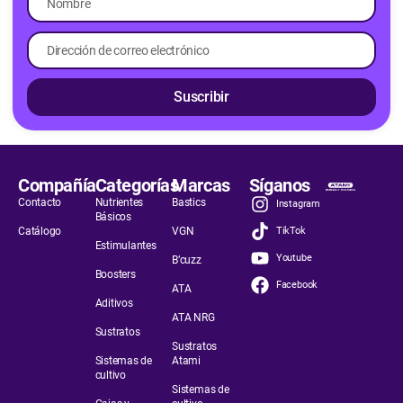
Suscribir
Compañía
Categorías
Marcas
Síganos
Contacto
Nutrientes
Bastics
Instagram
Básicos
Catálogo
VGN
TikTok
Estimulantes
Youtube
B’cuzz
Boosters
Facebook
ATA
Aditivos
ATA NRG
Sustratos
Sustratos
Sistemas de
Atami
cultivo
Sistemas de