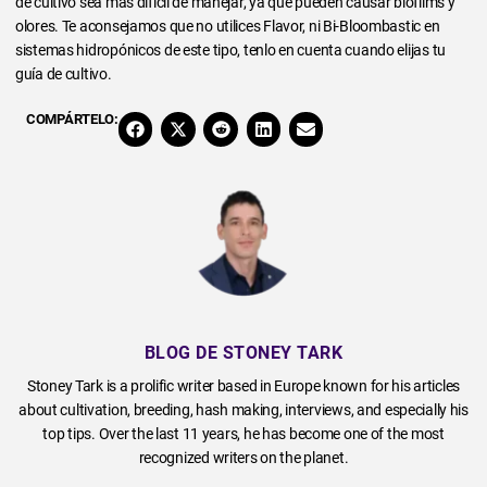
de cultivo sea más difícil de manejar, ya que pueden causar biofilms y
olores. Te aconsejamos que no utilices Flavor, ni Bi-Bloombastic en
sistemas hidropónicos de este tipo, tenlo en cuenta cuando elijas tu
guía de cultivo.
COMPÁRTELO:
BLOG DE STONEY TARK
Stoney Tark is a prolific writer based in Europe known for his articles
about cultivation, breeding, hash making, interviews, and especially his
top tips. Over the last 11 years, he has become one of the most
recognized writers on the planet.