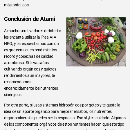
más prácticos.
Conclusión de Atami
A muchos cultivadores de interior
les encanta utilizar la línea ATA
NRG, y la respuesta más común
es que consiguen rendimientos
récord y cosechas de calidad
asombrosa. Si llevas años
cultivando orgánicos y quieres
rendimientos aún mayores, te
recomendamos
encarecidamente los nutrientes
sinérgicos.
Por otra parte, si usas sistemas hidropónicos por goteo y te gusta la
idea de un aporte orgánico para mejorar el sabor, los nutrientes
organominerales pueden ser la respuesta. Eso sí, ¡ten cuidado! Algunos
de los componentes orgánicos de estos nutrientes hacen que este tipo