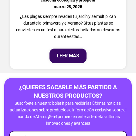
cosecha ecológica y próspera
marzo 28, 2025
¿Las plagas siempre invaden tu jardín y se multiplican
durante la primavera y el verano? Si tus plantas se
convierten en un festín para ciertos invitados no deseados
durante estas…
LEER MÁS
¿QUIERES SACARLE MÁS PARTIDO A
NUESTROS PRODUCTOS?
Suscríbete a nuestro boletín para recibir las últimas noticias,
actualizaciones sobre productos e información exclusiva sobre el
mundo de Atami. ¡Sé el primero en enterarte de las últimas
innovaciones y avances!