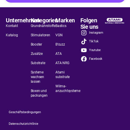
Unternehmen
Kategorien
Marken
Folgen
Sie uns
Kontakt
Grundnährstoffe
Bastics
Instagram
Katalog
Stimulatoren
VGN
TikTok
Booster
B’cuzz
Youtube
Zusätze
ATA
Facebook
Substrate
ATA NRG
Systeme
Atami
wachsen
substrate
lassen
Wilma-
Boxen und
anzuchtsysteme
packungen
Geschäftsbedingungen
Datenschutzrichtlinie