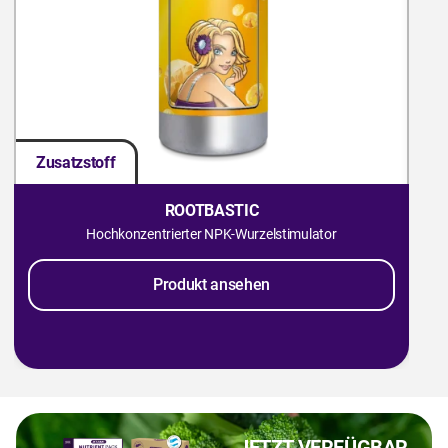
Zusatzstoff
Zu
ROOTBASTIC
Hochkonzentrierter NPK-Wurzelstimulator
Produkt ansehen
JETZT VERFÜGBAR