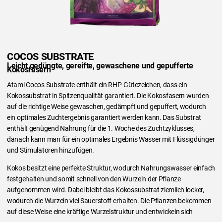
COCOS SUBSTRATE
Leicht gedüngte, gereifte, gewaschene und gepufferte
Kokosfasern
Atami Cocos Substrate enthält ein RHP-Gütezeichen, dass ein
Kokossubstrat in Spitzenqualität garantiert. Die Kokosfasern wurden
auf die richtige Weise gewaschen, gedämpft und gepuffert, wodurch
ein optimales Zuchtergebnis garantiert werden kann. Das Substrat
enthält genügend Nahrung für die 1. Woche des Zuchtzyklusses,
danach kann man für ein optimales Ergebnis Wasser mit Flüssigdünger
und Stimulatoren hinzufügen.
Kokos besitzt eine perfekte Struktur, wodurch Nahrungswasser einfach
festgehalten und somit schnell von den Wurzeln der Pflanze
aufgenommen wird. Dabei bleibt das Kokossubstrat ziemlich locker,
wodurch die Wurzeln viel Sauerstoff erhalten. Die Pflanzen bekommen
auf diese Weise eine kräftige Wurzelstruktur und entwickeln sich