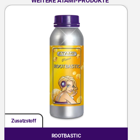
WEITERE ATAMI-PRODUKTE
Zusatzstoff
Zu
ROOTBASTIC