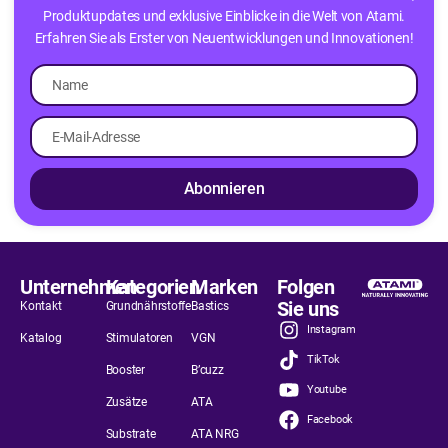
Produktupdates und exklusive Einblicke in die Welt von Atami.
Erfahren Sie als Erster von Neuentwicklungen und Innovationen!
Abonnieren
Unternehmen
Kategorien
Marken
Folgen
Sie uns
Kontakt
Grundnährstoffe
Bastics
Instagram
Katalog
Stimulatoren
VGN
TikTok
Booster
B’cuzz
Youtube
Zusätze
ATA
Facebook
Substrate
ATA NRG