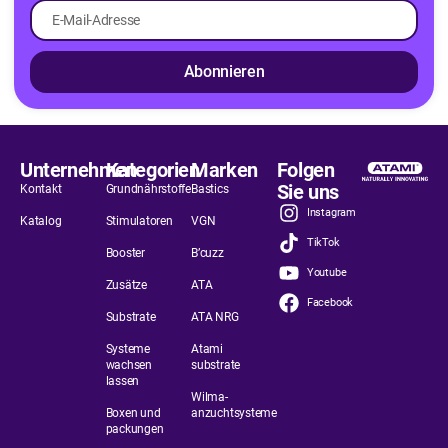
Abonnieren
Unternehmen
Kategorien
Marken
Folgen
Sie uns
Kontakt
Grundnährstoffe
Bastics
Instagram
Katalog
Stimulatoren
VGN
TikTok
Booster
B’cuzz
Youtube
Zusätze
ATA
Facebook
Substrate
ATA NRG
Systeme
Atami
wachsen
substrate
lassen
Wilma-
Boxen und
anzuchtsysteme
packungen