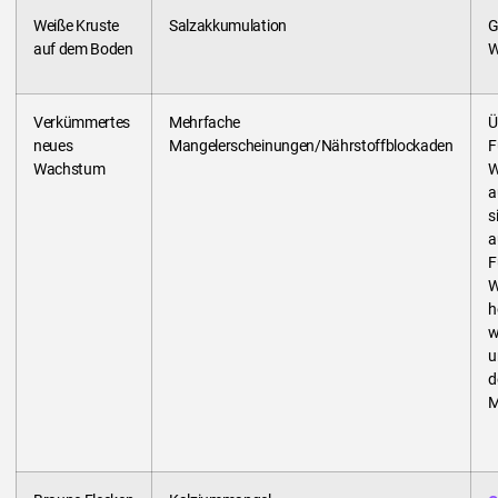
Weiße Kruste
Salzakkumulation
G
auf dem Boden
W
Verkümmertes
Mehrfache
Ü
neues
Mangelerscheinungen/Nährstoffblockaden
F
Wachstum
W
a
s
a
F
W
h
w
u
d
M