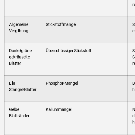
r
Allgemeine
Stickstoffmangel
S
Vergilbung
e
Dunkelgrüne
Überschüssiger Stickstoff
S
gekräuselte
S
Blätter
r
Lila
Phosphor-Mangel
B
Stängel/Blätter
h
Gelbe
Kaliummangel
N
Blattränder
d
h