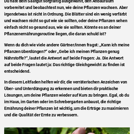
Du hast dein Saatgut sorgfältig ausgewählt, den Anbauraum
vorbereitet und beobachtest nun, wie deine Pflanzen wachsen. Aber
irgendetwas ist nicht in Ordnung. Die Blätter sind ein wenig verfärbt
und wachsen nicht so gut wie sie sollten, oder deine Pflanzen sehen
einfach nicht so gesund aus, wie sie sollten. Könnte es an deiner
Pflanzenernährungsroutine liegen, die daran schuld ist?
Wenn du dich wie viele andere Gärtner/innen fragst: „Kann ich meine
Pflanzen überdüngen?“ oder „Gebe ich meinen Pflanzen genug
Nährstoffe?“, lautet die Antwort auf beide Fragen: Ja. Die Antwort
auf beide Fragen lautet ja: Das richtige Gleichgewicht zu finden ist
entscheidend.
In diesem Leitfaden helfen wir dir, die verräterischen Anzeichen von
Über- und Unterdüngung zu erkennen und bieten dir praktische
Lösungen, um deine Pflanzen wieder auf Kurs zu bringen. Egal, ob du
im Haus, im Garten oder im Schrebergarten anbaust, die richtige
Ernährung deiner Pflanzen ist wichtig, um die Erträge zu maximieren
und die Qualität der Ernte zu verbessern.