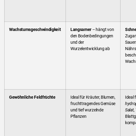
Wachstumsgeschwindigkeit
Langsamer
– hängt von
Schne
den Bodenbedingungen
Zugan
und der
Sauer
Wurzelentwicklung ab
Nährs
besch
Wach
Gewöhnliche Feldfrüchte
Ideal für Kräuter, Blumen,
Ideal 
fruchttragendes Gemüse
hydro
und tief wurzelnde
Salat
,
Pflanzen
Blatt
kompa