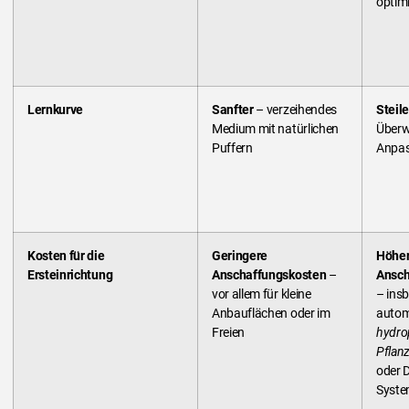
optim
Lernkurve
Sanfter
– verzeihendes
Steil
Medium mit natürlichen
Über
Puffern
Anpa
Kosten für die
Geringere
Höhe
Ersteinrichtung
Anschaffungskosten
–
Ansch
vor allem für kleine
– ins
Anbauflächen oder im
autom
Freien
hydro
Pflan
oder 
Syst