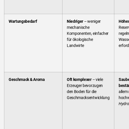
Wartungsbedarf
Niedriger
– weniger
Höhe
mechanische
Reser
Komponenten, einfacher
regel
für ökologische
Wasse
Landwirte
erford
Geschmack & Aroma
Oft komplexer
– viele
Saube
Erzeuger bevorzugen
bestä
den Boden für die
allem 
Geschmacksentwicklung
hochw
Hydro