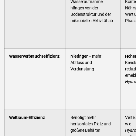
Wasseraufnahme
Kontro
hängen von der
Nährs
Bodenstruktur und der
Wert u
mikrobiellen Aktivität ab
Phas
Wasserverbrauchseffizienz
Niedriger
– mehr
Höhe
Abfluss und
Kreis
Verdunstung
reduzi
erhebl
Hydro
Weltraum-Effizienz
Benötigt mehr
Verti
horizontalen Platz und
wie
größere Behälter
Hydro