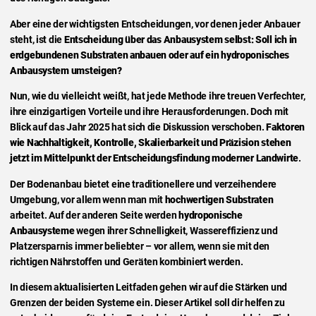
Aber eine der wichtigsten Entscheidungen, vor denen jeder Anbauer
steht, ist die
Entscheidung über das Anbausystem selbst: Soll ich in
erdgebundenen Substraten anbauen oder auf ein hydroponisches
Anbausystem umsteigen?
Nun, wie du vielleicht weißt, hat jede Methode ihre treuen Verfechter,
ihre einzigartigen Vorteile und ihre Herausforderungen. Doch mit
Blick auf das Jahr 2025 hat sich die Diskussion verschoben.
Faktoren
wie Nachhaltigkeit, Kontrolle, Skalierbarkeit und Präzision stehen
jetzt im Mittelpunkt der Entscheidungsfindung moderner Landwirte
.
Der Bodenanbau bietet eine traditionellere und verzeihendere
Umgebung, vor allem wenn man mit
hochwertigen Substraten
arbeitet. Auf der anderen Seite werden
hydroponische
Anbausysteme
wegen ihrer Schnelligkeit, Wassereffizienz und
Platzersparnis immer beliebter – vor allem, wenn sie mit den
richtigen Nährstoffen und Geräten kombiniert werden.
In diesem aktualisierten Leitfaden gehen wir auf die Stärken und
Grenzen der beiden Systeme ein. Dieser Artikel soll dir helfen zu