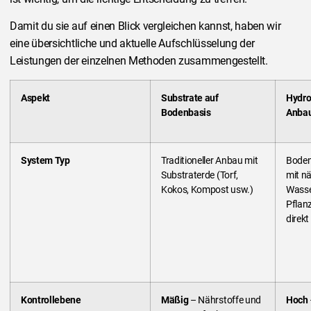
Damit du sie auf einen Blick vergleichen kannst, haben wir
eine übersichtliche und aktuelle Aufschlüsselung der
Leistungen der einzelnen Methoden zusammengestellt.
Aspekt
Substrate auf
Hydro
Bodenbasis
Anba
System Typ
Traditioneller Anbau mit
Boden
Substraterde (Torf,
mit n
Kokos, Kompost usw.)
Wasse
Pflan
direkt
Kontrollebene
Mäßig
– Nährstoffe und
Hoch