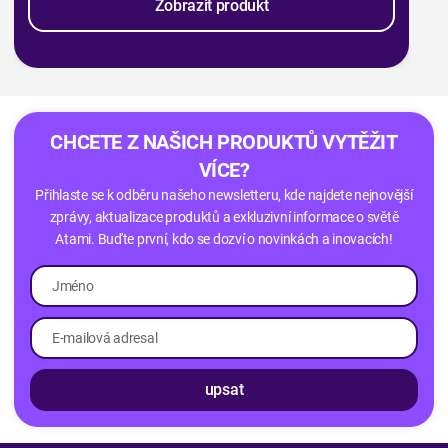
Zobrazit produkt
CHCETE Z NAŠICH PRODUKTŮ VYTĚŽIT
VÍCE?
Přihlaste se k odběru našeho newsletteru, kde najdete nejnovější
zprávy, aktualizace produktů a exkluzivní informace o světě
Atami. Buďte první, kdo se dozví o novinkách a inovacích!
upsat