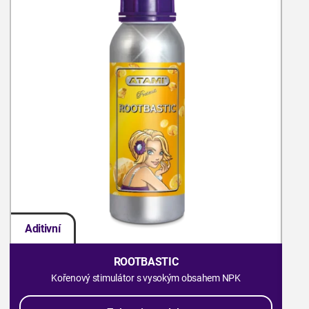
Aditivní
Ad
ROOTBASTIC
Kořenový stimulátor s vysokým obsahem NPK