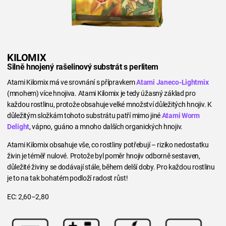
KILOMIX
Silně hnojený rašelinový substrát s perlitem
Atami Kilomix má ve srovnání s přípravkem
Atami Janeco-Lightmix
(mnohem) více hnojiva. Atami Kilomix je tedy úžasný základ pro
každou rostlinu, protože obsahuje velké množství důležitých hnojiv. K
důležitým složkám tohoto substrátu patří mimo jiné
Atami Worm
Delight
, vápno, guáno a mnoho dalších organických hnojiv.
Atami Kilomix obsahuje vše, co rostliny potřebují – riziko nedostatku
živin je téměř nulové. Protože byl poměr hnojiv odborně sestaven,
důležité živiny se dodávají stále, během delší doby. Pro každou rostlinu
je to na tak bohatém podloží radost růst!
EC: 2,60–2,80