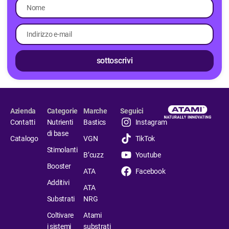
sottoscrivi
Azienda
Categorie
Marche
Seguici
Contatti
Nutrienti
Bastics
Instagram
di base
Catalogo
VGN
TikTok
Stimolanti
B’cuzz
Youtube
Booster
ATA
Facebook
Additivi
ATA
Substrati
NRG
Coltivare
Atami
i sistemi
substrati