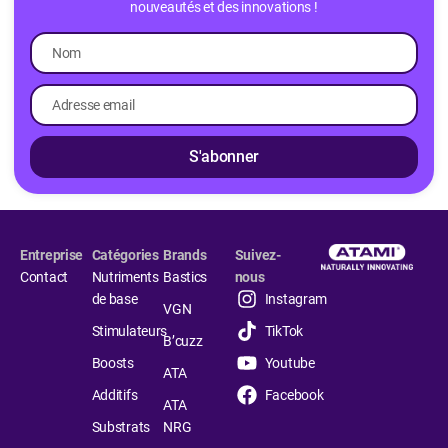
nouveautés et des innovations !
S'abonner
Entreprise
Catégories
Brands
Suivez-
Contact
Nutriments
Bastics
nous
de base
Instagram
VGN
Stimulateurs
TikTok
B’cuzz
Boosts
Youtube
ATA
Additifs
Facebook
ATA
Substrats
NRG