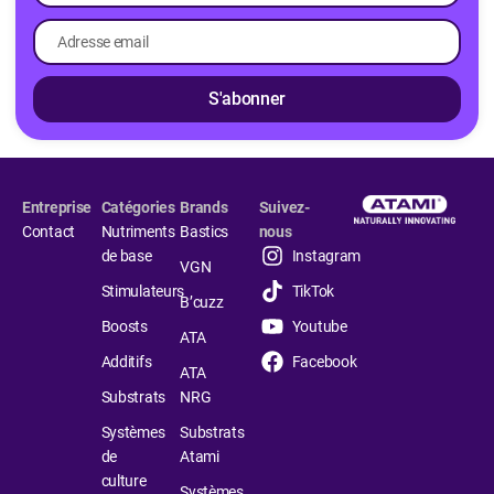
S'abonner
Entreprise
Catégories
Brands
Suivez-
Contact
Nutriments
Bastics
nous
de base
Instagram
VGN
Stimulateurs
TikTok
B’cuzz
Boosts
Youtube
ATA
Additifs
Facebook
ATA
Substrats
NRG
Systèmes
Substrats
de
Atami
culture
Systèmes