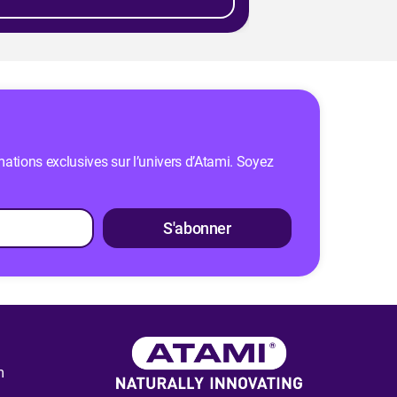
mations exclusives sur l’univers d’Atami. Soyez
S'abonner
m