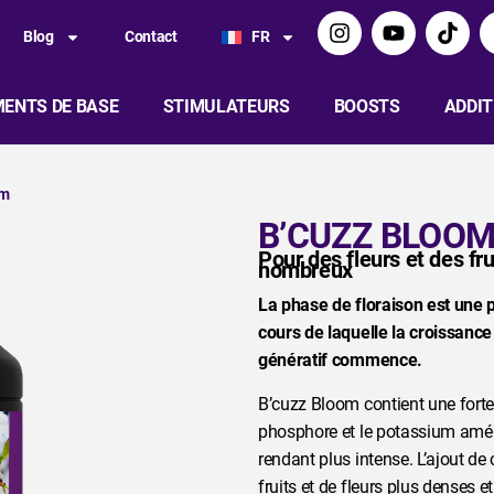
Blog
Contact
FR
ENTS DE BASE
STIMULATEURS
BOOSTS
ADDIT
om
B’CUZZ BLOO
Pour des fleurs et des fr
nombreux
La phase de floraison est une p
cours de laquelle la croissance
génératif commence.
B’cuzz Bloom contient une fort
phosphore et le potassium améli
rendant plus intense. L’ajout de
fruits et de fleurs plus denses e