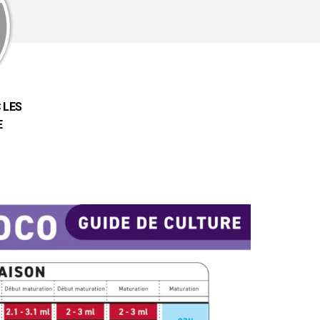
 LES
E