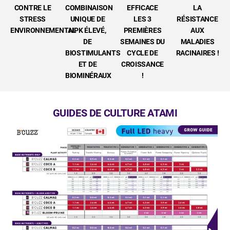
CONTRE LE
COMBINAISON
EFFICACE
LA
STRESS
UNIQUE DE
LES 3
RÉSISTANCE
ENVIRONNEMENTAL
NPK ÉLEVÉ,
PREMIÈRES
AUX
DE
SEMAINES DU
MALADIES
BIOSTIMULANTS
CYCLE DE
RACINAIRES !
ET DE
CROISSANCE
BIOMINÉRAUX
!
GUIDES DE CULTURE ATAMI