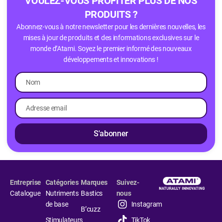
VOULEZ-VOUS PROFITER PLUS DE NOS
PRODUITS ?
Abonnez-vous à notre newsletter pour les dernières nouvelles, les
mises à jour de produits et des informations exclusives sur le
monde d’Atami. Soyez le premier informé des nouveaux
développements et innovations !
S'abonner
Entreprise
Catégories
Marques
Suivez-
Catalogue
Nutriments
Bastics
nous
de base
Instagram
B’cuzz
Stimulateurs
TikTok