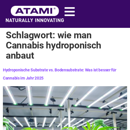
Inhalt
springen
Schlagwort:
wie man
Cannabis hydroponisch
anbaut
Hydroponische Substrate vs. Bodensubstrate: Was ist besser für
Cannabis im Jahr 2025